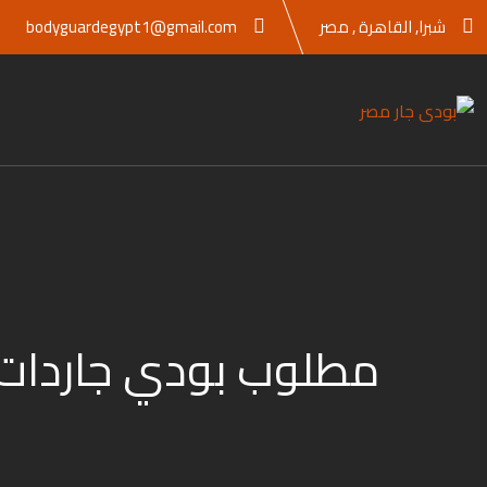
Ski
شبرا, القاهرة , مصر
bodyguardegypt1@gmail.com
t
conten
مطلوب بودي جاردات 