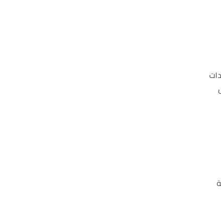
دات
ة