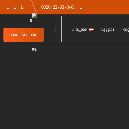
00201227937046
:
نة
اتصل بنا
العربية
ENGLISH