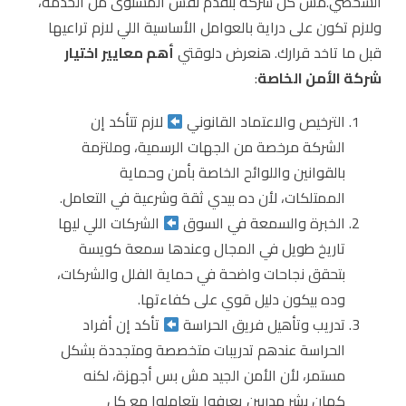
الشخصي.مش كل شركة بتقدم نفس المستوى من الخدمة،
ولازم تكون على دراية بالعوامل الأساسية اللي لازم تراعيها
قبل ما تاخد قرارك. هنعرض دلوقتي
أهم معايير اختيار
شركة الأمن الخاصة
:
الترخيص والاعتماد القانوني
لازم تتأكد إن
الشركة مرخصة من الجهات الرسمية، وملتزمة
بالقوانين واللوائح الخاصة بأمن وحماية
الممتلكات، لأن ده بيدي ثقة وشرعية في التعامل.
الخبرة والسمعة في السوق
الشركات اللي ليها
تاريخ طويل في المجال وعندها سمعة كويسة
بتحقق نجاحات واضحة في حماية الفلل والشركات،
وده بيكون دليل قوي على كفاءتها.
تدريب وتأهيل فريق الحراسة
تأكد إن أفراد
الحراسة عندهم تدريبات متخصصة ومتجددة بشكل
مستمر، لأن الأمن الجيد مش بس أجهزة، لكنه
كمان بشر مدربين يعرفوا يتعاملوا مع كل