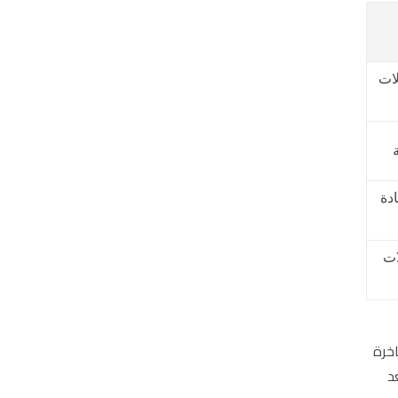
لات
ادة
ات
اخرة
د