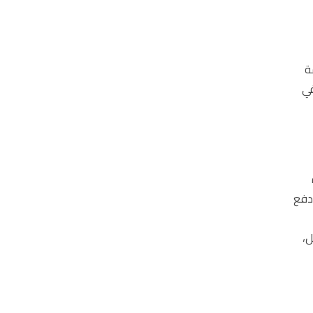
ة
في
 دفع
ل،