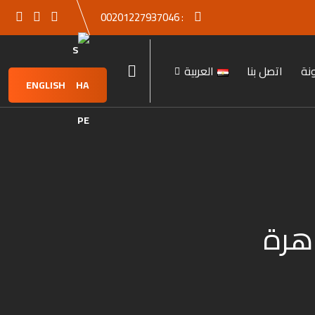
00201227937046
:
نة
اتصل بنا
العربية
ENGLISH
اهرة