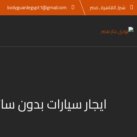
Ski
شبرا, القاهرة , مصر
bodyguardegypt1@gmail.com
t
conten
ايجار سيارات بدون سائ