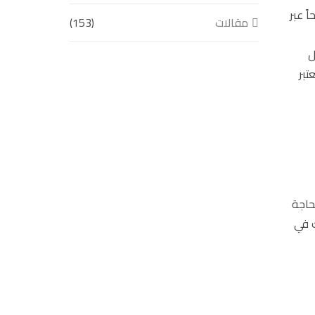
ً عبر
مقالات
(153)
ل
تبر
حاجة
ك في