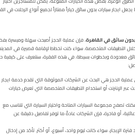
 الطرق الوعرة. بفضل هذه الخيارات المتنوعة، يمكن للمستأجرين اختيار
يجعل ايجار سيارات بدون سائق خياراً ممتازاً لجميع أنواع الرحلات في الق
بدون سائق في القاهرة
، فإن عملية الحجز أصبحت سهلة وميسرة بف
ن خلال التطبيقات المتخصصة. سواء كنت تخطط لإقامة قصيرة في المدينة
دقائق معدودة وبخطوات بسيطة. في هذه الفقرة، سنتعرف على كيفية ح
صل:
عملية الحجز هي البحث عن الشركات الموثوقة التي تقدم خدمة ايجار
ث عبر الإنترنت أو استخدام التطبيقات المتخصصة التي تعرض خيارات
يمكنك تصفح مجموعة السيارات المتاحة واختيار السيارة التي تتناسب مع
عائلية، أو فاخرة، فإن الشركات عادةً ما توفر تفاصيل دقيقة عن
د فترة الإيجار، سواء كانت ليوم واحد، أسبوع، أو أكثر. تأكد من إدخال