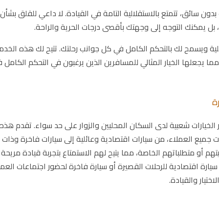
 بدون سائق، تتمتع بالاستقلالية التامة في القيادة. لا داعي للقلق بشأن
 بل يمكنك التوجه إلى وجهتك بأقصى درجات الحرية والراحة.
لية ويسمح لك بالتحكم الكامل في كل جوانب رحلتك. تتيح لك هذه الخدم
 مما يجعلها الخيار المثالي للمسافرين الذين يرغبون في التحكم الكامل 
ة
الخيارات شعبية لدى السكان المحليين والزوار على حد سواء. تقدم هذه
ت جميع العملاء، من سيارات اقتصادية وعائلية إلى سيارات فاخرة وذات
يتهم أو متطلباتهم الخاصة، مما يتيح لهم الاستمتاع بتجربة قيادة مريحة
يارة اقتصادية للرحلات القصيرة أو سيارة فاخرة لحضور اجتماعات العم
ختيار والقيادة.