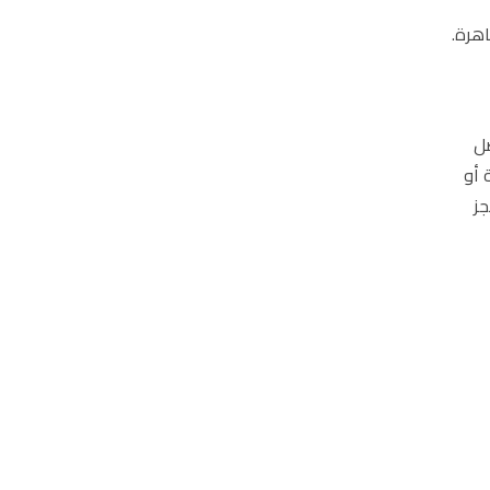
اهرة.
ضل
 أو
جز