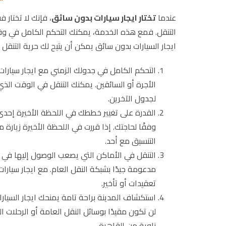
عندما
تختار ايجار سيارات بدون سائق
، فإنك لا تختار 
التنقل. فمع هذه الخدمة، يمكنك التحكم الكامل في و
ايجار السيارات بدون سائق يمكن أن يتيح لك حرية التنقل
التحكم الكامل في جدولك الزمني مع ايجار سيارات ب
الأجرة أو السائقين. يمكنك التنقل في الوقت الذي 
لجدول الآخرين.
القدرة على تغيير خططك في اللحظة الأخيرة إحدى
وفقًا لحاجتك. إذا قررت في اللحظة الأخيرة زيار
التنسيق مع أحد.
التنقل في الأماكن التي يصعب الوصول إليها في بع
مدعومة جيدًا بشبكة النقل العام. مع ايجار سيا
تعقيدات أو تأخير.
استكشاف المدينة براحة تامة يمنحك ايجار السيا
لن تكون مقيدًا بوسائل النقل العامة أو الرحلات
زاوية من القاهرة.