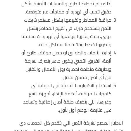
لذلك بيتم تخطيط الطرق والمسارات الأمنية بشكل
دقيق لتجنب أي تهديد أو مفاجآت غير متوقعة.
مراقبة المخاطر وتقييمها بشكل مستمر شركات
الأمن بتستخدم خبراء في تقييم المخاطر بشكل
دوري، بحيث يقدروا يتوقعوا أي تهديدات محتملة
ويطوروا خطط وقائية مناسبة لكل حالة.
إدارة الأزمات والطوارئ لو حصل موقف طارئ أو
أزمة، الفريق الأمني بيكون جاهز يتصرف بسرعة
وبطريقة منظمة لحماية رجل الأعمال والتقليل
من أي أضرار ممكن تحصل.
استخدام التكنولوجيا الحديثة في الحماية زي
كاميرات المراقبة، أنظمة الإنذار، أجهزة التتبع
وغيرها، اللي بتضيف طبقة أمان إضافية وتساعد
على متابعة الوضع أول بأول.
الاختيار الصحيح لشركة الأمن اللي بتقدم كل الخدمات دي
بشكل محترف ومتوازن بين الجودة والسعر هو اللي هيضمن