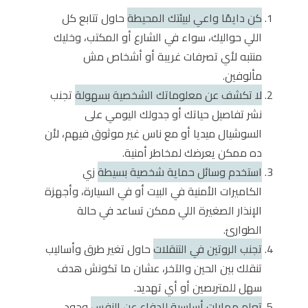
كن دايمًا واعي لبيئتك المحيطة
حاول تتابع كل
اللي حواليك، سواء في الشارع أو المكتب، وخليك
منتبه لأي تصرفات غريبة أو أشخاص مش
مألوفين.
لا تكشف عن معلوماتك الشخصية بسهولة
تجنب
نشر تفاصيل حياتك أو جدولك اليومي على
السوشيال ميديا أو مع ناس غير موثوق فيهم، لأن
ده ممكن يعرضك لمخاطر أمنية.
استخدم وسائل حماية شخصية بسيطة
زي
الكاميرات الأمنية في البيت أو في السيارة، وأجهزة
الإنذار الصغيرة اللي ممكن تساعد في حالة
الطوارئ.
تجنب الروتين في التنقلات
حاول تغير طرق وأساليب
تنقلك بين الحين والآخر، عشان ما تكونش هدف
سهل للمتربصين أو أي تهديد.
تعلم مهارات أساسية للدفاع عن النفس
وجود