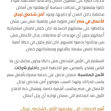
تحديات كبيرة على مستوى الأمان والحماية الشخصية. سواء
كانوا بيشتغلوا في مجالات حساسة أو بيتنقلوا بين أماكن
مختلفة داخل المدن أو خارجها، وجود
أمن شخصي لرجال
الأعمال في مصر
أصبح ضرورة مش رفاهية. مش بس عشان
يحافظوا على سلامتهم الجسدية، لكن كمان لضمان استمرارية
أعمالهم بدون أي تهديدات أو مضايقات. رجال الأعمال مش
بس بيحتاجوا يحميوا نفسهم، لكن لازم يكون في خطة أمنية
شاملة تضمن سلامة عائلاتهم وممتلكاتهم كمان.
الاستثمار في الأمن الشخصي مش دايمًا بيكون مكلف زي ما
الناس بتفتكر، بالعكس، مع التخطيط الصح و
اختيار شركات
الأمن المناسبة
، ممكن تحصل على خدمة مميزة بأفضل سعر
يناسب قدراتك. ولهذا السبب، موضوع أمن شخصي لرجال
الأعمال في مصر بيكتسب أهمية خاصة، وبيشكل خط الدفاع
الأول ضد المخاطر اللي ممكن تواجه أي رجل أعمال.
أهم الخدمات اللي بيقدمها الأمن الشخصي لرجال