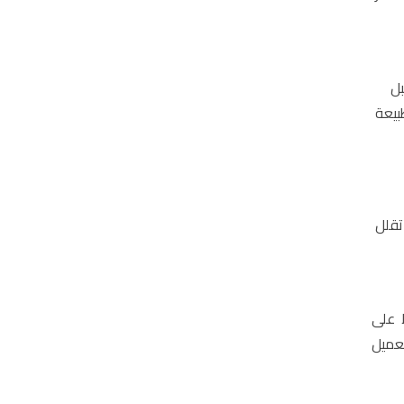
بل
بيعة
تقلل
 على
عميل