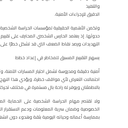
والتنفيذ
الدقيق للإجراءات الأمنية.
وتكمن الأهمية الحقيقية لمؤسسات الحراسة الشخصية ا
حدوثها. إذ يعتمد الحارس الشخصي المحترف على تقييم 
التهديدات ورصد نقاط الضعف التي قد تشكل خطرًا على 
يسهم التقييم المسبق للمخاطر في إعداد خطط
أمنية دقيقة ومدروسة تشمل اختيار المسارات الآمنة، وت
احتمالات التعرض لأي مواقف خطرة. ويؤدي هذا النهج 
بالاطمئنان ويوفر له راحة بال مستمرة في مختلف تحركات
ولا تقتصر مهام الحراسة الشخصية على الحماية ا
الخصوصية وضمان سرية المعلومات ودعم الاستقرار ا
بممارسة أعماله وحياته اليومية بثقة وهدوء دون انشغا