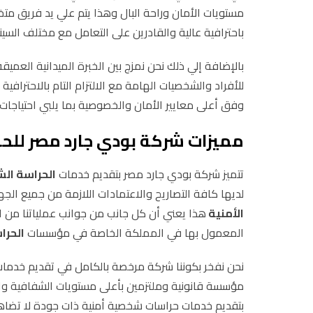
مستويات الأمان وراحة البال وهذا يتم علي يد فريق مت
باحترافية عالية والقادرين على التعامل مع مختلف السين
بالإضافة إلي ذلك نحن نمزج بين الخبرة الميدانية العمي
للأفراد والشخصيات الهامة مع الالتزام التام بالاحترا
وفق أعلى معايير الأمان والخصوصية بما يلبي احتياجا
مميزات شركة بودي جارد مصر للح
تتميز شركة بودي جارد مصر بتقديم خدمات
الحراسة الش
لديها كافة التصاريح والاعتمادات اللازمة من جميع ا
الأمنية
هذا يعني أن كل جانب من جوانب عملياتنا من اختي
المعمول بها في المملكة الخاصة في مؤسسات
الحرا
نحن نفخر بكوننا شركة مرخصة بالكامل في تقديم خدما
مؤسسة قانونية وملتزمين بأعلى مستويات الشفافية وال
بتقديم خدمات حراسات شخصية أمنية ذات جودة لا تضاهى،