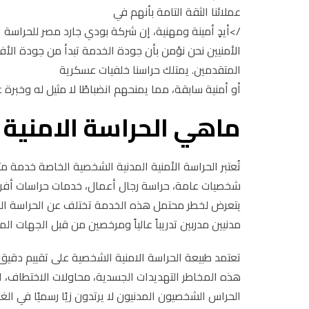
عملائنا الثقة التامة بأنهم في
/>أيدٍ أمينة ومهنية، إن شركة بودي جارد مصر للحراسة 
الأمنيين نحن نؤمن بأن جودة الخدمة تبدأ من جودة الأفر
المتقدمين. يمتلك حراسنا خلفيات عسكرية
أو أمنية سابقة، مما يمنحهم انضباطًا لا مثيل له وخبرة
ماهي الحراسة الامنية
تُعتبر الحراسة الأمنية المدنية الشخصية الخاصة خدمة 
شخصيات عامة، حراسة رجال أعمال، خدمات حراسات أفر
يتعرض لخطر محتمل هذه الخدمة تختلف عن الحراسة ال
مدنيين مدربين تدريباً عالياً ومرخصين من قبل الجهات 
تعتمد طبيعة الحراسة الامنية الشخصية على تقييم دق
هذه المخاطر التهديدات الجسدية، محاولات الاختطاف، الا
الحراس الشخصيون المدنيون لا يرتدون زيًا رسميًا في ال