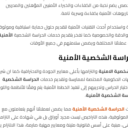
خصص يضم نخبة من الكفاءات والخبراء الأمنيين المؤهلين والمدربين
اريوهات الأمنية بكفاءة وسرية تامة.
قة واستخدام أحدث التقنيات الأمنية لتقديم حلول حماية استباقية وموثوق
فية والدقة والخصوصية كما نفخر بتقديم خدمات الحراسة الشخصية
الأمنية
ت عملائنا المختلفة ويضمن سلامتهم في جميع الأوقات
راسة الشخصية الأمنية
خصية الامنية
والتزامها بأعلى معايير الجودة والاحترافية كما ان شرك
لجهات الحكومية المختصة لممارسة وتقديم خدمات
الحراسة الشخصية
ار الحراس وتدريبهم إلى تنفيذ الخطط الأمنية يتم وفقًا للأنظمة واللوا
سة الشخصية الأمنية
.
ت
الحراسة الشخصية الأمنية
مما يضمن لعملائنا أنهم يتعاملون مع
موثوقية، هذه التراخيص ليست مجرد أوراق بل هي شهادة على التزامن
 مبنية على أسس قانونية متينة ومعايير مهنية صارمة، هذا الالتزام ي