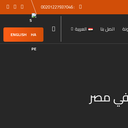
00201227937046
:
نة
اتصل بنا
العربية
ENGLISH
في مصر