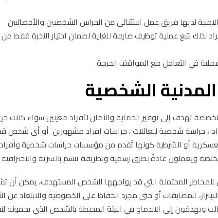
الامنية لديها فريق عمل استثنائي من الحراس الشخصيين والأخصائيين
اد لذلك نتبع عملية توظيف صارمة للغاية لضمان اختيار النخبة فقط من 
 عملية في التعامل مع المواقف الحرجة.
 المدنية الشخصية
متخصصة تهدف إلى توفير الحماية والأمان لأفراد معينين سواء كانت حر
اد ، حراسة شخصية للعائلات ، حراسات افراد مشهورين أو أي شخص قد
عسكرية أو الشرطية كونها تُقدم من مؤسسات حراسات شخصية وأفراد
المختصة ويعملون عادةً بطرق رسمية وبطريقة تتسم بالسرية والاحترافية
يق للمخاطر المحتملة التي قد يواجهها الشخص المستهدف، يمكن أن ت
بتزاز، المضايقات أو حتى مجرد الحفاظ على الخصوصية والابتعاد عن الأن
غالب ويهدفون إلى الاندماج في البيئة المحيطة بالشخص الذي يحمونه لتق