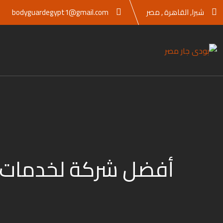
Ski
شبرا, القاهرة , مصر
bodyguardegypt1@gmail.com
t
conten
أفضل شركة لخدمات ا