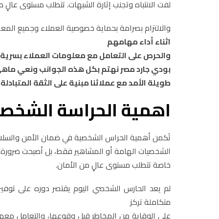
لفت الانتباه وتجنب إثارة الشبهات. تتطلب مستوى عالٍ م
والالتزام بصرامة بحماية خصوصية العملاء وجميع المعل
اثناء أداء مهامهم
والحرص على التعامل مع معلومات العملاء بسرية ت
بودي جارد مصر نهتم بكل هذه الجوانب ونعي ماهي 
طويلة الأمد مع عملائنا مبنية على الثقة المتبادلة
اهمية الحراسة الشخصية
تَكمن أهمية الحراس الشخصية في ضمان الأمن والسلام
الشخصيات الهامة أو المشاهير فقط، بل أصبحت ضرورة مت
خاصة تتطلب مستوى عالٍ من الأمان.
لم يعد الحارس الشخصي اليوم يقتصر دوره على توفير 
متكاملة تركز
على الوقاية من المخاطر قبل وقوعها، والتعامل معها 