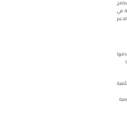
رامج
ة في
لدعم
دمها
أمنية
ومية