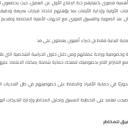
أهمية قصوى باعتبارهم خط الدفاع الأول عن العميل، حيث يخضعون لب
ت الأولية وإدارة الأزمات بما يؤهلهم لاتخاذ قرارات سريعة ودقيق
عند الضرورة والتنسيق الفوري مع الجهات الأمنية المختصة وتقديم ا
اية البدنية فقط بل خبراء أمنيون يعملون على مد
مة وخصوصية وراحة عملائهم ومن خلال حلول الحراسة الشخصية التي نق
مع الالتزام التام بخصوصيتك لنمنحك حماية شاملة يمكنك الاعتماد عليها
محوريًا في حماية الأفراد والحفاظ على خصوصيتهم في ظل التحديات ال
صبحت تعتمد على التخطيط المسبق وتحليل المخاطر وإدارة التحركات الي
قيق للمخاطر