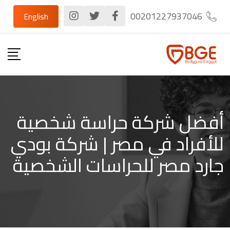
Ski
00201227937046
English
t
conten
أفضل شركة حراسة شخصية
للأفراد في مصر | شركة بودي
جارد مصر للحراسات الشخصية