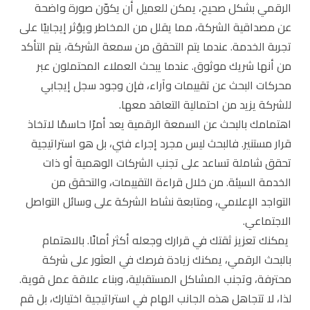
الرقمي بشكل صحيح، يمكن للعميل أن يكوّن صورة واضحة
عن مصداقية الشركة، مما يقلل من المخاطر ويؤثر إيجابيًا على
تجربة الخدمة. عندما يتم التحقق من سمعة الشركة، يتم التأكد
من أنها شريك موثوق. عندما يبحث العملاء المحتملون عبر
محركات البحث عن تقييمات وآراء، فإن وجود سجل إيجابي
للشركة يزيد من احتمالية التعاقد معها.
اهتمامك بالبحث عن السمعة الرقمية يعد أمرًا حاسمًا لاتخاذ
قرار مستنير. فالبحث ليس مجرد إجراء فني، بل هو استراتيجية
تحقق شاملة تساعد على تجنب الشركات الوهمية أو ذات
الخدمة السيئة. من خلال قراءة التقييمات، والتحقق من
التواجد الإعلامي، ومتابعة نشاط الشركة على وسائل التواصل
الاجتماعي.
يمكنك تعزيز ثقتك في قرارك وجعله أكثر أمانًا. بالاهتمام
بالبحث الرقمي، يمكنك زيادة فرصك في العثور على شركة
محترفة، وتجنب المشاكل المستقبلية، وبناء علاقة عمل قوية.
لذا، لا تتجاهل هذه الجانب الهام في استراتيجية اختيارك، بل قم