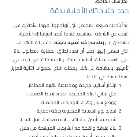
الحراسات الخاصة.
حدد احتياجاتك الأمنية بدقة
ابدأ بتحديد طبيعة المخاطر التي تواجهها، فهذا سيُحفزك على
البحث عن الشركة المناسبة. عندما تُحدد احتياجاتك الأمنية،
ستتمكن من
بناء شراكة أمنية ناجحة
تُحقق لك الأهداف
التي تسعى إليها. يجب أن تحدد نطاق الحماية المطلوب بناءً
على طبيعة عملك، أسلوب حياتك، والممتلكات التي ترغب في
تأمينها. بالإضافة إلى ذلك، يمكنك اتباع الخطوات التالية لتعزيز
استراتيجيتك في الاختيار.
ابتكار أساليب جديدة ومخصصة لتقييم المخاطر،
مثل تحليل البيئة المحيطة، تحديد نقاط الضعف،
ووضع سيناريوهات للتهديدات المحتملة.
تحديد نوع الحماية المطلوبة بدقة (حماية
شخصية، تأمين منشآت، حراسة فعاليات، نقل آمن).
بناء علاقة واضحة مع الشركات المرشحة من خلال
طلب عروض أسعار مفصلة وخطط أمنية أولية.