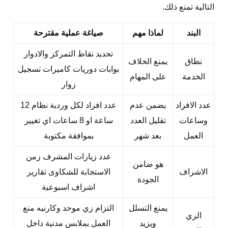
التالية تمنع ذلك.
البند
لماذا مهم
صياغة عملية مقترحة
تحديد نقاط التمركز والادوار
نطاق
يمنع الخلاف
بوابات دوريات كاميرات تسجيل
الخدمة
على المهام
زوار
عدد الافراد
يضمن عدم
عدد افراد لكل وردية نظام 12
وساعات
تقليل العدد
ساعة او 8 ساعات اي تغيير
العمل
بعد شهر
بموافقة مكتوبة
عدد زيارات المشرف زمن
هو ضامن
الاشراف
الاستجابة للشكاوى تقارير
الجودة
اشراف اسبوعية
يمنع التسلل
التزام زي موحد وكارنيه منع
الزي
ويزيد
العمل بملابس مدنية داخل