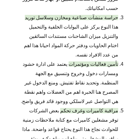
حسب امكانياتك.
حراسة منشآت صناعية ومخازن وسلاسل توريد
هذا النوع يركز على البوابات الخلفية والتحميل
والتنزيل ميزان الشاحنات مستندات السائقين
اختام الحاويات ودفتر حركة المواد احيانا هذا اهم
من عدد الافراد نفسه.
تأمين فعاليات ومؤتمرات
يعتمد على ادارة حشود
ومسارات دخول وخروج وتنسيق مع الجهة
المنظمة. وتحديد نقاط تفتيش. ومنع الدخول غير
المصرح هنا الخبرة اهم من العضلات واهم نقطة
هي التواصل عبر لاسلكي ووجود قائد فريق واضح.
مراقبة كاميرات وغرف تحكم
بعض الشركات
توفر مشغلين كاميرات مع كتابة ملاحظات زمنية
للحوادث نجاح هذا النوع يحتاج قواعد واضحة. ماذا
يراقب المشغل متى يبلغ لمن يبلغ وكيف يوثق