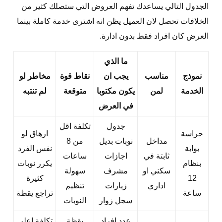
الجدول التالي يساعدك تفهم العروض التي ستصلك كثير من
الخلافات تحصل لان العميل يظن انه اشترى خدمة كاملة بينما
العرض كان افراد فقط بدون ادارة.
ما الذي
نموذج
مناسب
يجب ان
نقاط قوة
مخاطر لو
الخدمة
لمن
يكون مكتوبا
متوقعة
لم تنتبه
في العرض
جدول
تكلفة اقل
حراسة
ارهاق لو
مداخل
نوبات بديل
من 8
بوابة
نفس الفرد
ثابتة في
اجازات
ساعات
بنظام
يكرر نوبات
سكني او
مشرف
سهولة
12
كثيرة
اداري
زيارات
تنظيم
ساعة
تراجع يقظة
سجل زوار
النوبات
عدد افراد
يقظة
تكلفة اعلى