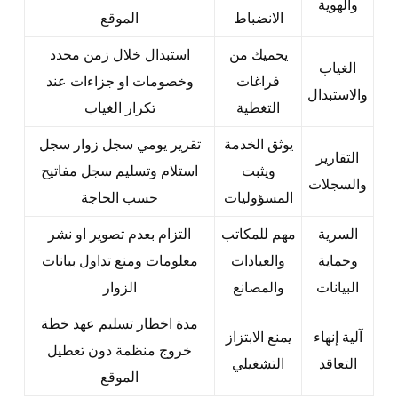
والهوية
الانضباط
الموقع
يحميك من
استبدال خلال زمن محدد
الغياب
فراغات
وخصومات او جزاءات عند
والاستبدال
التغطية
تكرار الغياب
يوثق الخدمة
تقرير يومي سجل زوار سجل
التقارير
ويثبت
استلام وتسليم سجل مفاتيح
والسجلات
المسؤوليات
حسب الحاجة
السرية
مهم للمكاتب
التزام بعدم تصوير او نشر
وحماية
والعيادات
معلومات ومنع تداول بيانات
البيانات
والمصانع
الزوار
مدة اخطار تسليم عهد خطة
آلية إنهاء
يمنع الابتزاز
خروج منظمة دون تعطيل
التعاقد
التشغيلي
الموقع