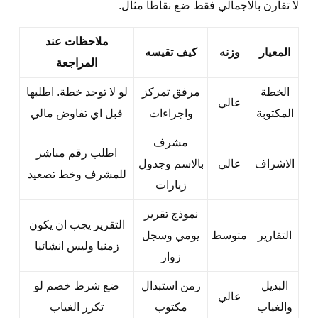
لا تقارن بالاجمالي فقط ضع نقاطا مثال.
ملاحظات عند
المعيار
وزنه
كيف تقيسه
المراجعة
الخطة
مرفق تمركز
لو لا توجد خطة. اطلبها
عالي
المكتوبة
واجراءات
قبل اي تفاوض مالي
مشرف
اطلب رقم مباشر
الاشراف
عالي
بالاسم وجدول
للمشرف وخط تصعيد
زيارات
نموذج تقرير
التقرير يجب ان يكون
التقارير
متوسط
يومي وسجل
زمنيا وليس انشائيا
زوار
البديل
زمن استبدال
ضع شرط خصم لو
عالي
والغياب
مكتوب
تكرر الغياب