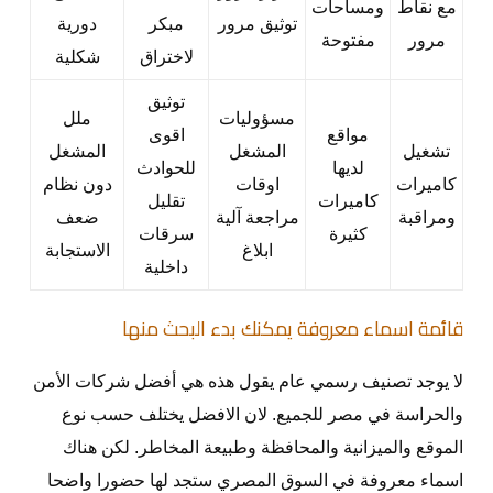
مع نقاط
ومساحات
توثيق مرور
مبكر
دورية
مرور
مفتوحة
لاختراق
شكلية
توثيق
مسؤوليات
ملل
مواقع
اقوى
تشغيل
المشغل
المشغل
لديها
للحوادث
كاميرات
اوقات
دون نظام
كاميرات
تقليل
ومراقبة
مراجعة آلية
ضعف
كثيرة
سرقات
ابلاغ
الاستجابة
داخلية
قائمة اسماء معروفة يمكنك بدء البحث منها
لا يوجد تصنيف رسمي عام يقول هذه هي أفضل شركات الأمن
والحراسة في مصر للجميع. لان الافضل يختلف حسب نوع
الموقع والميزانية والمحافظة وطبيعة المخاطر. لكن هناك
اسماء معروفة في السوق المصري ستجد لها حضورا واضحا