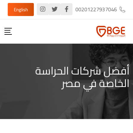
Ski
00201227937046
English
t
conten
أفضل شركات الحراسة
الخاصة في مصر