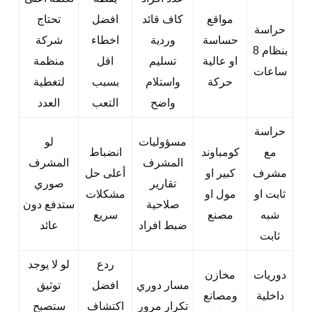
مواقع
كاف قائد
افضل
تحتاج
حراسة
حساسة
وردية
اخطاء
شركة
بنظام 8
او عالية
تسليم
اقل
منظمة
ساعات
حركة
واستلام
بسبب
لتغطية
واضح
التعب
العدد
حراسة
مسؤوليات
لو
مع
كومباوند
انضباط
المشرف
المشرف
مشرف
كبير او
أعلى حل
تقارير
صوري
ثابت او
مول او
مشكلات
صلاحية
ستدفع دون
شبه
مصنع
سريع
ضبط افراد
عائد
ثابت
ردع
لو لا يوجد
دوريات
مخازن
مسار دوري
افضل
توثيق
داخلية
ومصانع
تكرار مرور
اكتشاف
ستصبح