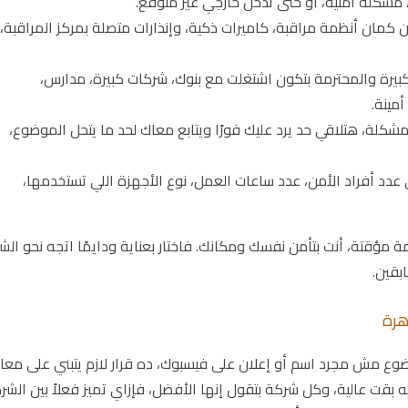
شكلة أمنية، أو حتى تدخل خارجي غير متوقع.
مان أنظمة مراقبة، كاميرات ذكية، وإنذارات متصلة بمركز المراقبة،
رة والمحترمة بتكون اشتغلت مع بنوك، شركات كبيرة، مدارس،
مينة.
لة، هتلاقي حد يرد عليك فورًا ويتابع معاك لحد ما يتحل الموضوع،
عدد أفراد الأمن، عدد ساعات العمل، نوع الأجهزة اللي تستخدمها،
ة مؤقتة، أنت بتأمن نفسك ومكانك. فاختار بعناية ودايمًا اتجه نحو الش
بقين.
هرة
ضوع مش مجرد اسم أو إعلان على فيسبوك، ده قرار لازم يتبني على معاي
قت عالية، وكل شركة بتقول إنها الأفضل، فإزاي تميز فعلاً بين الشر