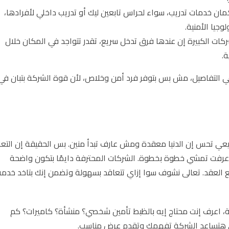
ن خدمات تدريب، سواء لحراس تابعين ليك أو تدريب داخلي لأفرادها،
وجيا الأمنية.
ات الكبيرة إن عندها فرق تدخل سريع، تقدر تتواجد في المكان خلال
.
 في التفاصيل، مش بس بتوفر فرد أمن وخلاص، لأن قوة الشركة بتبان في
يعي تحس إن الدنيا معقدة ومش عارف تبدأ منين. بس الحقيقة إن التعا
فت تمشي خطوة بخطوة. الشركات المحترفة دايمًا بتكون واضحة
 العقد. تعالى نشوف سوا إزاي تتعاقد بسهولة وتضمن إنك بتاخد خدمة
كة، اعرف إنت محتاج إيه بالظبط تأمين شخصي؟ منشأة؟ كاميرات؟ كم
ي هتساعد الشركة تفهمك وتقدم عرض مناسب.