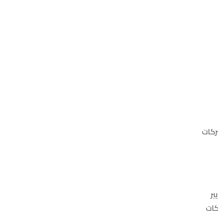
ركات
ير
كات