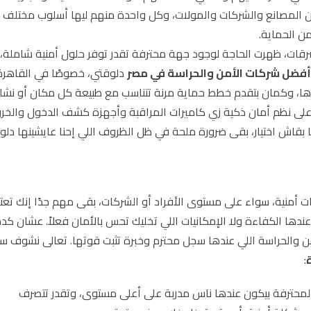
مين المصانع والشركات والمولات، وكل واحدة منهم ليها أسلوب مختلف
ن الحماية.
لسرقات، ظهرت الحاجة لوجود جهة محترفة تقدر توفر حلول أمنية شاملة
أفضل شركات الأمن والحراسة في مصر
دلوقتي، خصوصًا في القاهرة
رادها، وكمان بتقدم خطط حماية مرنة تتناسب مع طبيعة كل مكان أو نشا
ى نظم أمان ذكية زي كاميرات المراقبة وأجهزة كشف الدخول والخرو
 بقاش اختيار، بقى ضرورة ملحة في ظل الظروف اللي إحنا عايشينها دلو
 أمنية، سواء على مستوى الأفراد أو الشركات، بقى مهم جدًا إنك تعت
 الكفاءة ولا الإمكانيات اللي تخليك تحس بالأمان فعلاً. عشان كده
أمن والحراسة اللي عندها سجل محترم وخبرة تثبت قوتها. تعالى نشوف س
:
المحترفة بيكون عندها ناس مدربة على أعلى مستوى، وتقدر تتصرف