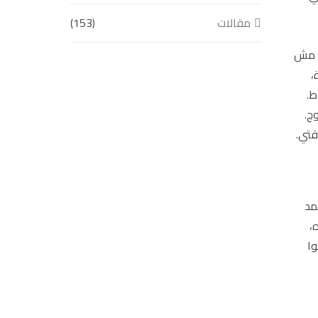
مقالات
(153)
، مش
،
ط.
ج.
قتي.
مد
،
وا