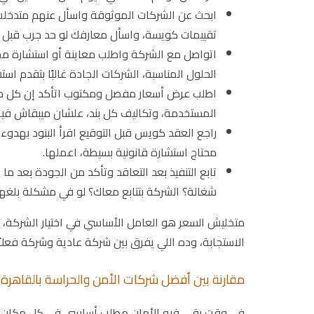
ابحث عن الشركات الموثوقة واسأل عنهم متدخلش
تقييمات كويسة، واسأل معارفك لو حد جرب قبل
اتواصل مع الشركة واطلب معاينة أو استشارة مج
الحلول المناسبة، الشركات الجادة غالبًا بتقدم است
اطلب عرض أسعار مفصل ومكتوب اتأكد إن كل حاجة
المستخدمة، وتكاليف كل بند، علشان ميبقاش فيه
راجع العقد كويس قبل التوقيع اقرأ البنود بهدوء، 
محتاج استشارة قانونية بسيطة، اعملها.
تابع التنفيذ بعد التعاقد وتأكد من الجودة بعد م
شغالة؟ الشركة بتتابع معاك؟ لو في مشكلة بلغه
متخليش السعر هو العامل الأساسي في اختيار الشركة، لأ
الاستجابة، وده اللي يفرق بين شركة عادية وشركة فعلاً
مقارنة بين أفضل شركات الأمن والحراسة بالقاهرة
في وقت بقى فيه الأمان مطلب أساسي في كل مكان، من 