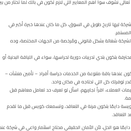
لى نشوف سوا أهم المعايير اللي لازم تكون في بالك لما تختار من بي
ركة ليها تاريخ طويل في السوق، كل ما كان عندها خبرة أكبر في
لمستمر.
ن الشركة شغالة بشكل قانوني ومُرخصة من الجهات المختصة، وده
ترفة بتكون بتدي تدريبات دورية لحراسها، سواء في اللياقة البدنية أو
كون عندها باقة متنوعة من الخدمات حراسة أفراد – تأمين منشآت –
تقدر توفرلك كل اللي تحتاجه في مكان واحد.
ات العملاء، اقرأ تجاربهم، اسأل لو تعرف حد تعامل معاهم قبل
ة.
كويسة دايمًا بتكون مرنة في التعاقد، وتسمعك كويس قبل ما تقدم
 التعاقد.
دايمًا هو الحل، لأن الأمان الحقيقي محتاج استثمار واعي في شركة عند