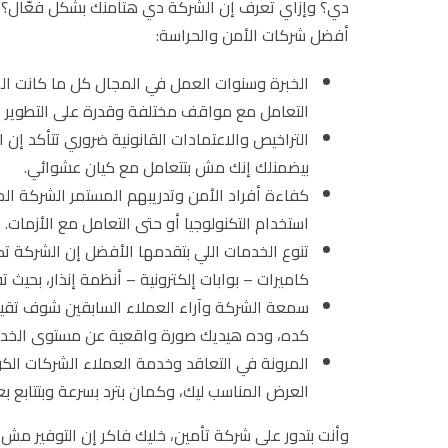
دي؟ وإزاي تعرف إن الشركة دي هتأمنك بشكل فعّال؟ تعا
أفضل شركات الأمن والحراسة:
الخبرة وسنوات العمل في المجال كل ما كانت الش
التعامل مع مواقف مختلفة وقدرة على التطوير ا
التراخيص والاعتمادات القانونية ضروري تتأكد إ
بيضمنلك إنك مش بتتعامل مع كيان عشوائي.
كفاءة أفراد الأمن وتدريبهم المستمر الشركة المح
استخدام التكنولوجيا أو حتى التعامل مع الأزمات.
تنوع الخدمات اللي بتقدمها الأفضل إن الشركة ت
كاميرات – بوابات إلكترونية – أنظمة إنذار، بحيث 
سمعة الشركة وآراء العملاء السابقين شوف تقييم
كده، وده هيديك صورة واقعية عن مستوى الخدم
المرونة في التعاقد وخدمة العملاء الشركات ال
العرض المناسب ليك، وكمان بترد بسرعة وبتتابع بعد
وأنت بتدور على شركة تأمين، خليك فاكر إن التوفير مش 