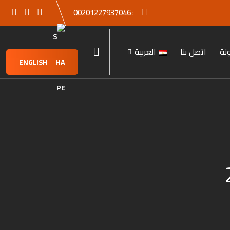
00201227937046
:
نة
اتصل بنا
العربية
ENGLISH