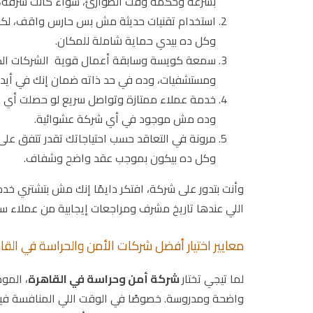
بسرعة وحكمة وقت الطوارئ، سواء كانت سرقة، م
استخدام تقنيات حديثة مش بس حارس واقف، لكن ك
وكل ده بيدي حماية شاملة للمكان.
سمعة كويسة وسابقة أعمال قوية الشركات الكبي
ومستشفيات، وده في حد ذاته ضمان إنك في أيد أ
خدمة عملاء ممتازة وتواصل سريع لو حصلت أي مشك
وده مش موجود في أي شركة عشوائية.
مرونة في التعاقد حسب احتياجاتك تقدر تتفق على 
وكل ده بيكون بموجب عقد واضح وشفاف.
وأنت بتدور على شركة، افتكر دايمًا إنك مش بتشتري خدم
اللي عندها تاريخ مشرف ومراجعات إيجابية من عملاء سا
معايير اختيار أفضل شركات الأمن والحراسة في القا
لما تيجي تختار
شركة أمن وحراسة في القاهرة
، المو
واضحة ومدروسة. خصوصًا في الوقت اللي المنافسة فيه ب