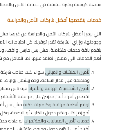
سمعة كويسة وخبرة حقيقية في حماية الناس والممتل
خدمات بتقدمها أفضل شركات الأمن والحراسة
اللي بيميز أفضل شركات الأمن والحراسة عن غيرها مش ب
وجودتها، وإزاي الشركة تقدر توفرلك كل احتياجاتك الأ
بتقدم باقة خدمات متكاملة، مش بس حارس واقف، ولكن من
أهم الخدمات اللي ممكن تعتمد عليها لما تتعامل مع
ش
تأمين المنشآت والمباني
سواء كنت صاحب شركة، مص
ومنظمة على مدار الساعة، وده بيشمل بوابات، مد
تأمين الشخصيات الهامة والأفراد
فيه ناس محتاجة
تخصيص أفراد أمن مدربين على مرافقة الأشخاص و
توفير أنظمة مراقبة وكاميرات ذكية
مش بس أفراد
أجهزة إنذار، ونظم دخول بالكارت أو البصمة، وكل 
خدمات تأمين الفعاليات والمؤتمرات
لو عندك حدث 
أفراد أمن، تنظيم دخول وخروج، وتفتيش للجمهور.