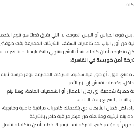
كات.
س قوة الحراس أو اللبس الموحد، لا، اللي يفرق فعلاً هو تنوع الخدما
منية من أول الباب لحد كاميرات السقف. الشركات المحترفة بقت دلوقتي
ظومة أمان كاملة، بتبدأ بالبشر وبتنتهي بالتكنولوجيا. خلينا نعرف س
ركة أمن كويسة في القاهرة
:
نع، مول، أو حتى فيلا سكنية، الشركات المحترمة بتوفر حراسة ثابتة
اخل، وخدمات تفتيش إن لزم الأمر.
 حماية شخصية، زي رجال الأعمال أو الشخصيات العامة، وهنا بيتم
التدخل السريع وقت الحاجة.
، لكن كمان الشركات دي بتقدملك كاميرات مراقبة داخلية وخارجية،
ده بيتم تركيبه ومتابعته من مركز مراقبة خاص بالشركة.
مهم أو مؤتمر كبير، الشركة تقدر توفرلك خطة تأمين متكاملة تشمل